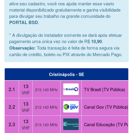
ative seu cadastro, você nos ajuda manter esse vasto
material disponibilizado gratuitamente e ganha visibilidade
para divulgar seu trabalho na grande comunidade do
PORTAL BSD
.
* A divulgação do instalador somente se dará após efetuar
pagamento uma única vez no valor de R$
10,90
.
Observação:
Toda transação é feita de forma segura via
cartão de crédito, boleto ou PIX através do Mercado Pago.
Cristinápolis - SE
13
2.1
TV Brasil (TV Pública)
213.143 MHz
VHF
13
2.2
Canal Gov (TV Pública)
213.143 MHz
VHF
13
2.3
Canal Educação (TV Públ
213.143 MHz
VHF