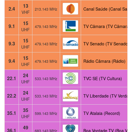
13
2.4
Canal Saúde (Canal Saúd
213.143 MHz
VHF
15
9.1
TV Câmara (TV Câmara)
479.143 MHz
UHF
15
9.3
TV Senado (TV Senado)
479.143 MHz
UHF
15
9.4
Rádio Câmara (Rádio)
479.143 MHz
UHF
24
22.1
TVC SE (TV Cultura)
533.143 MHz
UHF
24
22.2
TV Liberdade (TV Verdad
533.143 MHz
UHF
35
35.1
TV Atalaia (Record)
599.143 MHz
UHF
49
36.1
Boa Vontade TV (Boa Von
683.143 MHz