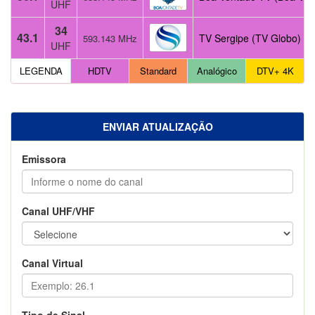
UHF
34
43.1
TV Sergipe (TV Globo)
593.143 MHz
UHF
LEGENDA
HDTV
Standard
Analógico
DTV+ 4K
ENVIAR ATUALIZAÇÃO
Emissora
Canal UHF/VHF
Canal Virtual
Tipo de Sinal