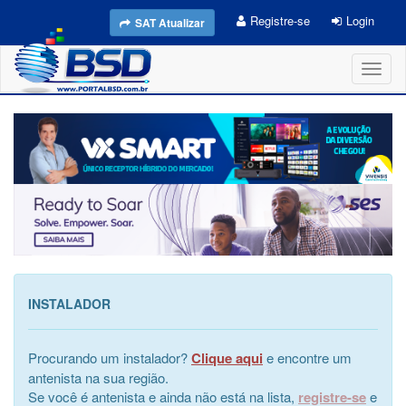
Registre-se
Login
SAT Atualizar
Toggl
naviga
INSTALADOR
Procurando um instalador?
Clique aqui
e encontre um
antenista na sua região.
Se você é antenista e ainda não está na lista,
registre-se
e