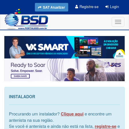
Registre-se
Login
SAT Atualizar
Toggl
naviga
INSTALADOR
Procurando um instalador?
Clique aqui
e encontre um
antenista na sua região.
Se você é antenista e ainda não está na lista,
registre-se
e