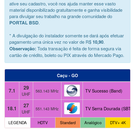
ative seu cadastro, você nos ajuda manter esse vasto
material disponibilizado gratuitamente e ganha visibilidade
para divulgar seu trabalho na grande comunidade do
PORTAL BSD
.
* A divulgação do instalador somente se dará após efetuar
pagamento uma única vez no valor de R$
10,90
.
Observação:
Toda transação é feita de forma segura via
cartão de crédito, boleto ou PIX através do Mercado Pago.
Caçu - GO
29
7.1
TV Sucesso (Band)
563.143 MHz
UHF
27
18.1
TV Serra Dourada (SBT)
551.143 MHz
UHF
LEGENDA
HDTV
Standard
Analógico
DTV+ 4K