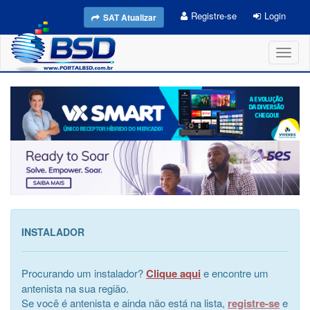
Registre-se
Login
SAT Atualizar
Toggl
naviga
INSTALADOR
Procurando um instalador?
Clique aqui
e encontre um
antenista na sua região.
Se você é antenista e ainda não está na lista,
registre-se
e