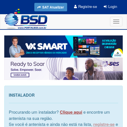
Registre-se
Login
SAT Atualizar
Toggl
naviga
INSTALADOR
Procurando um instalador?
Clique aqui
e encontre um
antenista na sua região.
Se você é antenista e ainda não está na lista,
registre-se
e