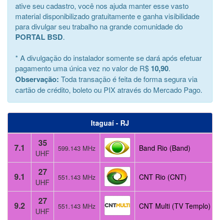
ative seu cadastro, você nos ajuda manter esse vasto
material disponibilizado gratuitamente e ganha visibilidade
para divulgar seu trabalho na grande comunidade do
PORTAL BSD
.
* A divulgação do instalador somente se dará após efetuar
pagamento uma única vez no valor de R$
10,90
.
Observação:
Toda transação é feita de forma segura via
cartão de crédito, boleto ou PIX através do Mercado Pago.
Itaguaí - RJ
35
7.1
Band Rio (Band)
599.143 MHz
UHF
27
9.1
CNT Rio (CNT)
551.143 MHz
UHF
27
9.2
CNT Multi (TV Templo)
551.143 MHz
UHF