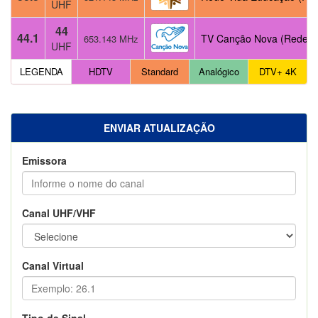
UHF
44
44.1
TV Canção Nova (Rede)
653.143 MHz
UHF
LEGENDA
HDTV
Standard
Analógico
DTV+ 4K
ENVIAR ATUALIZAÇÃO
Emissora
Canal UHF/VHF
Canal Virtual
Tipo de Sinal