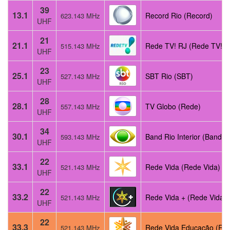
39
13.1
Record Rio (Record)
623.143 MHz
UHF
21
21.1
Rede TV! RJ (Rede TV!)
515.143 MHz
UHF
23
25.1
SBT Rio (SBT)
527.143 MHz
UHF
28
28.1
TV Globo (Rede)
557.143 MHz
UHF
34
30.1
Band Rio Interior (Band)
593.143 MHz
UHF
22
33.1
Rede Vida (Rede Vida)
521.143 MHz
UHF
22
33.2
Rede Vida + (Rede Vida)
521.143 MHz
UHF
22
33.3
Rede Vida Educação (Re
521.143 MHz