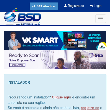
Registre-se
Login
SAT Atualizar
Toggl
naviga
INSTALADOR
Procurando um instalador?
Clique aqui
e encontre um
antenista na sua região.
Se você é antenista e ainda não está na lista,
registre-se
e