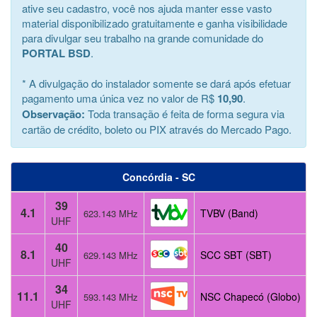
ative seu cadastro, você nos ajuda manter esse vasto
material disponibilizado gratuitamente e ganha visibilidade
para divulgar seu trabalho na grande comunidade do
PORTAL BSD
.
* A divulgação do instalador somente se dará após efetuar
pagamento uma única vez no valor de R$
10,90
.
Observação:
Toda transação é feita de forma segura via
cartão de crédito, boleto ou PIX através do Mercado Pago.
Concórdia - SC
39
4.1
TVBV (Band)
623.143 MHz
UHF
40
8.1
SCC SBT (SBT)
629.143 MHz
UHF
34
11.1
NSC Chapecó (Globo)
593.143 MHz
UHF