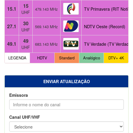
15
15.1
TV Primavera (RIT Notíci
479.143 MHz
UHF
30
27.1
NDTV Oeste (Record)
569.143 MHz
UHF
49
49.1
TV Verdade (TV Verdade)
683.143 MHz
UHF
LEGENDA
HDTV
Standard
Analógico
DTV+ 4K
ENVIAR ATUALIZAÇÃO
Emissora
Canal UHF/VHF