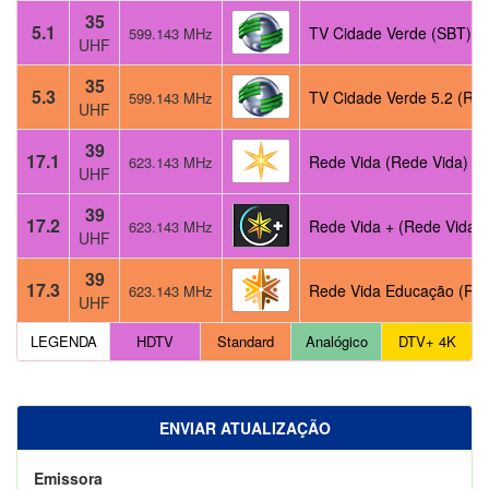
35
5.1
TV Cidade Verde (SBT)
599.143 MHz
UHF
35
5.3
TV Cidade Verde 5.2 (Reg
599.143 MHz
UHF
39
17.1
Rede Vida (Rede Vida)
623.143 MHz
UHF
39
17.2
Rede Vida + (Rede Vida)
623.143 MHz
UHF
39
17.3
Rede Vida Educação (Re
623.143 MHz
UHF
LEGENDA
HDTV
Standard
Analógico
DTV+ 4K
ENVIAR ATUALIZAÇÃO
Emissora