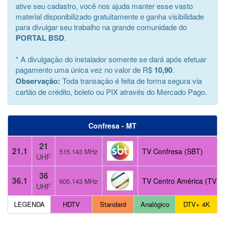
ative seu cadastro, você nos ajuda manter esse vasto
material disponibilizado gratuitamente e ganha visibilidade
para divulgar seu trabalho na grande comunidade do
PORTAL BSD
.
* A divulgação do instalador somente se dará após efetuar
pagamento uma única vez no valor de R$
10,90
.
Observação:
Toda transação é feita de forma segura via
cartão de crédito, boleto ou PIX através do Mercado Pago.
Confresa - MT
21
21.1
TV Confresa (SBT)
515.143 MHz
UHF
36
36.1
TV Centro América (TV G
605.143 MHz
UHF
LEGENDA
HDTV
Standard
Analógico
DTV+ 4K