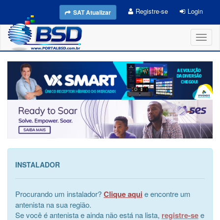
Registre-se
Login
SAT Atualizar
Toggl
naviga
INSTALADOR
Procurando um instalador?
Clique aqui
e encontre um
antenista na sua região.
Se você é antenista e ainda não está na lista,
registre-se
e