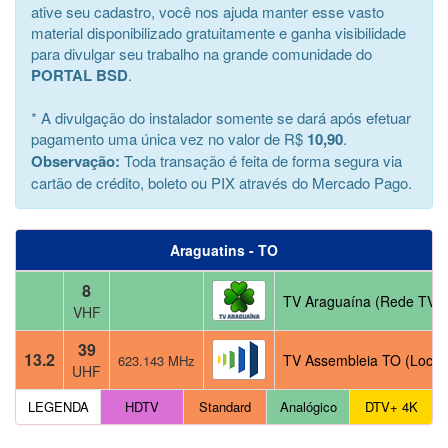
ative seu cadastro, você nos ajuda manter esse vasto
material disponibilizado gratuitamente e ganha visibilidade
para divulgar seu trabalho na grande comunidade do
PORTAL BSD
.
* A divulgação do instalador somente se dará após efetuar
pagamento uma única vez no valor de R$
10,90
.
Observação:
Toda transação é feita de forma segura via
cartão de crédito, boleto ou PIX através do Mercado Pago.
Araguatins - TO
8
TV Araguaína (Rede TV! 
VHF
39
13.2
TV Assembleia TO (Local
623.143 MHz
UHF
LEGENDA
HDTV
Standard
Analógico
DTV+ 4K