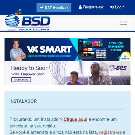
Registre-se
Login
SAT Atualizar
Toggl
naviga
INSTALADOR
Procurando um instalador?
Clique aqui
e encontre um
antenista na sua região.
Se você é antenista e ainda não está na lista,
registre-se
e