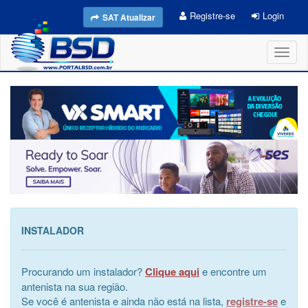
Registre-se
Login
SAT Atualizar
Toggl
naviga
INSTALADOR
Procurando um instalador?
Clique aqui
e encontre um
antenista na sua região.
Se você é antenista e ainda não está na lista,
registre-se
e