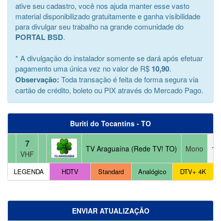
ative seu cadastro, você nos ajuda manter esse vasto
material disponibilizado gratuitamente e ganha visibilidade
para divulgar seu trabalho na grande comunidade do
PORTAL BSD
.
* A divulgação do instalador somente se dará após efetuar
pagamento uma única vez no valor de R$
10,90
.
Observação:
Toda transação é feita de forma segura via
cartão de crédito, boleto ou PIX através do Mercado Pago.
Buriti do Tocantins - TO
7
TV Araguaína (Rede TV! TO)
Mono
11
VHF
LEGENDA
HDTV
Standard
Analógico
DTV+ 4K
ENVIAR ATUALIZAÇÃO