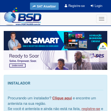
Registre-se
Login
SAT Atualizar
Toggl
naviga
INSTALADOR
Procurando um instalador?
Clique aqui
e encontre um
antenista na sua região.
Se você é antenista e ainda não está na lista,
registre-se
e