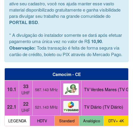
ative seu cadastro, você nos ajuda manter esse vasto
material disponibilizado gratuitamente e ganha visibilidade
para divulgar seu trabalho na grande comunidade do
PORTAL BSD
.
* A divulgação do instalador somente se dará após efetuar
pagamento uma única vez no valor de R$
10,90
.
Observação:
Toda transação é feita de forma segura via
cartão de crédito, boleto ou PIX através do Mercado Pago.
Camocim - CE
33
10.1
TV Verdes Mares (TV Glo
587.143 MHz
UHF
22
22.1
TV Diário (TV Diário)
521.143 MHz
UHF
LEGENDA
HDTV
Standard
Analógico
DTV+ 4K