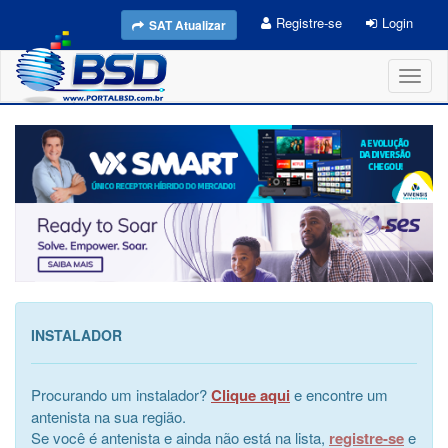
Registre-se
Login
SAT Atualizar
Toggl
naviga
INSTALADOR
Procurando um instalador?
Clique aqui
e encontre um
antenista na sua região.
Se você é antenista e ainda não está na lista,
registre-se
e