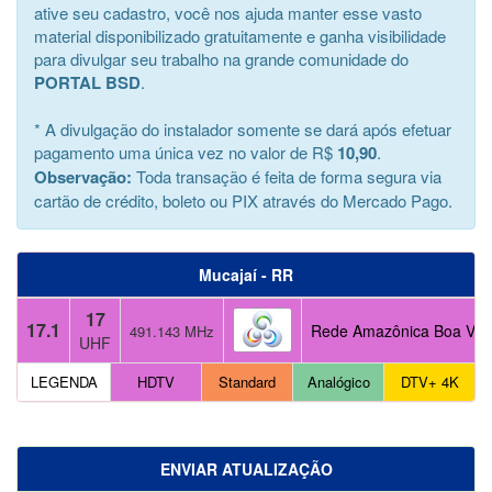
ative seu cadastro, você nos ajuda manter esse vasto
material disponibilizado gratuitamente e ganha visibilidade
para divulgar seu trabalho na grande comunidade do
PORTAL BSD
.
* A divulgação do instalador somente se dará após efetuar
pagamento uma única vez no valor de R$
10,90
.
Observação:
Toda transação é feita de forma segura via
cartão de crédito, boleto ou PIX através do Mercado Pago.
Mucajaí - RR
17
17.1
Rede Amazônica Boa Vist
491.143 MHz
UHF
LEGENDA
HDTV
Standard
Analógico
DTV+ 4K
ENVIAR ATUALIZAÇÃO