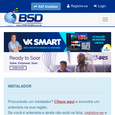
Registre-se
Login
SAT Atualizar
Toggl
naviga
INSTALADOR
Procurando um instalador?
Clique aqui
e encontre um
antenista na sua região.
Se você é antenista e ainda não está na lista,
registre-se
e