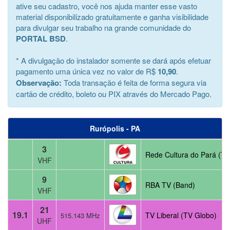
ative seu cadastro, você nos ajuda manter esse vasto
material disponibilizado gratuitamente e ganha visibilidade
para divulgar seu trabalho na grande comunidade do
PORTAL BSD
.
* A divulgação do instalador somente se dará após efetuar
pagamento uma única vez no valor de R$
10,90
.
Observação:
Toda transação é feita de forma segura via
cartão de crédito, boleto ou PIX através do Mercado Pago.
Rurópolis - PA
3
Rede Cultura do Pará (TV 
VHF
9
RBA TV (Band)
VHF
21
19.1
TV Liberal (TV Globo)
515.143 MHz
UHF