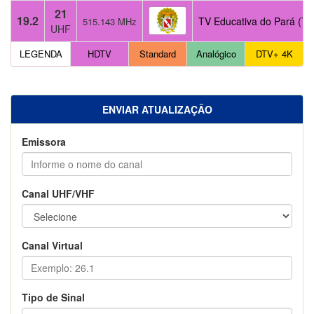
21
19.2
TV Educativa do Pará (TV
515.143 MHz
UHF
LEGENDA
HDTV
Standard
Analógico
DTV+ 4K
ENVIAR ATUALIZAÇÃO
Emissora
Canal UHF/VHF
Canal Virtual
Tipo de Sinal