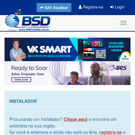
Registre-se
Login
SAT Atualizar
Toggl
naviga
INSTALADOR
Procurando um instalador?
Clique aqui
e encontre um
antenista na sua região.
Se você é antenista e ainda não está na lista,
registre-se
e