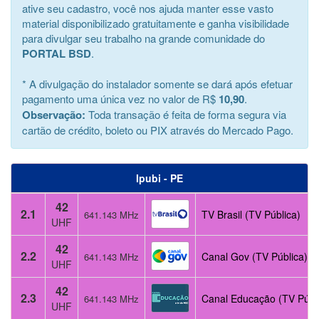
ative seu cadastro, você nos ajuda manter esse vasto
material disponibilizado gratuitamente e ganha visibilidade
para divulgar seu trabalho na grande comunidade do
PORTAL BSD
.
* A divulgação do instalador somente se dará após efetuar
pagamento uma única vez no valor de R$
10,90
.
Observação:
Toda transação é feita de forma segura via
cartão de crédito, boleto ou PIX através do Mercado Pago.
Ipubi - PE
42
2.1
TV Brasil (TV Pública)
641.143 MHz
UHF
42
2.2
Canal Gov (TV Pública)
641.143 MHz
UHF
42
2.3
Canal Educação (TV Públ
641.143 MHz
UHF