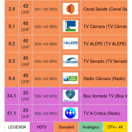
42
2.4
Canal Saúde (Canal Saúd
641.143 MHz
UHF
40
9.1
TV Câmara (TV Câmara)
629.143 MHz
UHF
40
9.2
TV ALEPE (TV ALEPE)
629.143 MHz
UHF
40
9.3
TV Senado (TV Senado)
629.143 MHz
UHF
40
9.4
Rádio Câmara (Rádio)
629.143 MHz
UHF
25
34.1
Boa Vontade TV (Boa Von
539.143 MHz
UHF
20
41.1
TV A Crítica (Rede)
509.143 MHz
UHF
LEGENDA
HDTV
Standard
Analógico
DTV+ 4K