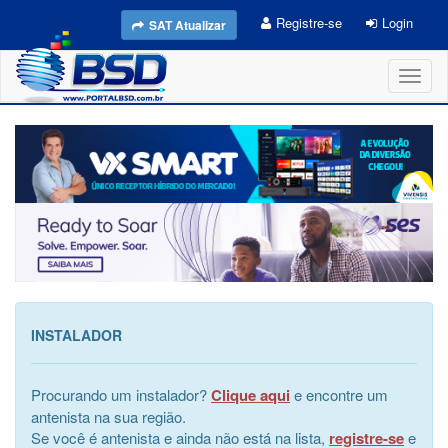
Registre-se
Login
SAT Atualizar
Toggl
naviga
INSTALADOR
Procurando um instalador?
Clique aqui
e encontre um
antenista na sua região.
Se você é antenista e ainda não está na lista,
registre-se
e