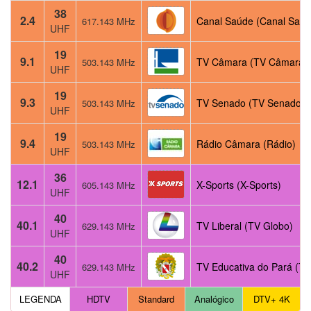
38
2.4
Canal Saúde (Canal Saúd
617.143 MHz
UHF
19
9.1
TV Câmara (TV Câmara)
503.143 MHz
UHF
19
9.3
TV Senado (TV Senado)
503.143 MHz
UHF
19
9.4
Rádio Câmara (Rádio)
503.143 MHz
UHF
36
12.1
X-Sports (X-Sports)
605.143 MHz
UHF
40
40.1
TV Liberal (TV Globo)
629.143 MHz
UHF
40
40.2
TV Educativa do Pará (TV
629.143 MHz
UHF
LEGENDA
HDTV
Standard
Analógico
DTV+ 4K