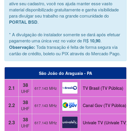
ative seu cadastro, você nos ajuda manter esse vasto
material disponibilizado gratuitamente e ganha visibilidade
para divulgar seu trabalho na grande comunidade do
PORTAL BSD
.
* A divulgação do instalador somente se dará após efetuar
pagamento uma única vez no valor de R$
10,90
.
Observação:
Toda transação é feita de forma segura via
cartão de crédito, boleto ou PIX através do Mercado Pago.
São João do Araguaia - PA
38
2.1
TV Brasil (TV Pública)
617.143 MHz
UHF
38
2.2
Canal Gov (TV Pública)
617.143 MHz
UHF
38
2.3
Univale TV (Univale TV)
617.143 MHz
UHF