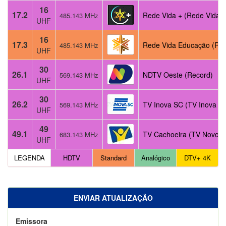
16
17.2
Rede Vida + (Rede Vida)
485.143 MHz
UHF
16
17.3
Rede Vida Educação (Re
485.143 MHz
UHF
30
26.1
NDTV Oeste (Record)
569.143 MHz
UHF
30
26.2
TV Inova SC (TV Inova S
569.143 MHz
UHF
49
49.1
TV Cachoeira (TV Novo 
683.143 MHz
UHF
LEGENDA
HDTV
Standard
Analógico
DTV+ 4K
ENVIAR ATUALIZAÇÃO
Emissora