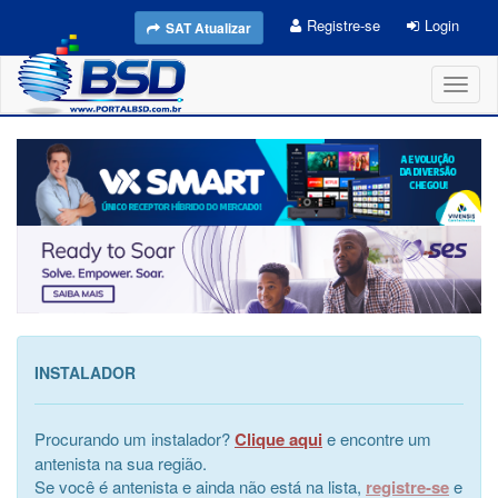
Registre-se
Login
SAT Atualizar
Toggl
naviga
INSTALADOR
Procurando um instalador?
Clique aqui
e encontre um
antenista na sua região.
Se você é antenista e ainda não está na lista,
registre-se
e