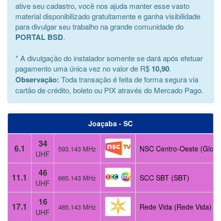
ative seu cadastro, você nos ajuda manter esse vasto
material disponibilizado gratuitamente e ganha visibilidade
para divulgar seu trabalho na grande comunidade do
PORTAL BSD
.
* A divulgação do instalador somente se dará após efetuar
pagamento uma única vez no valor de R$
10,90
.
Observação:
Toda transação é feita de forma segura via
cartão de crédito, boleto ou PIX através do Mercado Pago.
Joaçaba - SC
34
6.1
NSC Centro-Oeste (Globo
593.143 MHz
UHF
46
11.1
SCC SBT (SBT)
665.143 MHz
UHF
16
17.1
Rede Vida (Rede Vida)
485.143 MHz
UHF