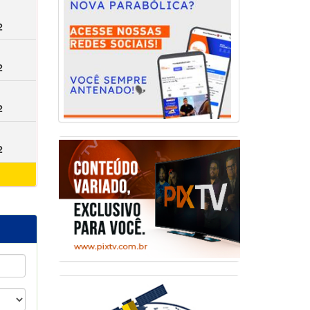
2
2
2
2