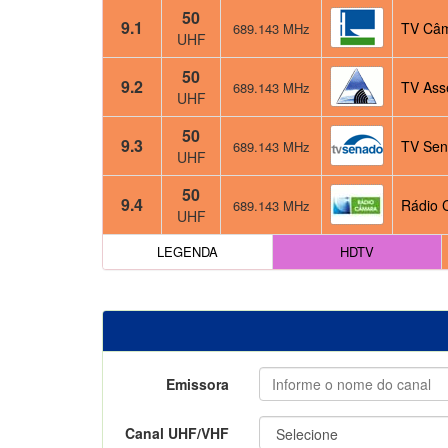
50
9.1
TV Câm
689.143 MHz
UHF
50
9.2
TV Ass
689.143 MHz
UHF
50
9.3
TV Sen
689.143 MHz
UHF
50
9.4
Rádio 
689.143 MHz
UHF
LEGENDA
HDTV
Emissora
Canal UHF/VHF