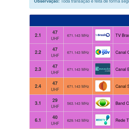
Observação:
Toda transação é feita de forma segu
47
2.1
TV Bras
671.143 MHz
UHF
47
2.2
Canal 
671.143 MHz
UHF
47
2.3
Canal 
671.143 MHz
UHF
47
2.4
Canal 
671.143 MHz
UHF
29
3.1
Band C
563.143 MHz
UHF
40
6.1
Rede T
629.143 MHz
UHF