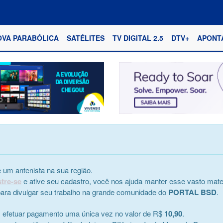
OVA PARABÓLICA
SATÉLITES
TV DIGITAL 2.5
DTV+
APONT
 um antenista na sua região.
stre-se
e ative seu cadastro, você nos ajuda manter esse vasto mater
e para divulgar seu trabalho na grande comunidade do
PORTAL BSD
.
s efetuar pagamento uma única vez no valor de R$
10,90
.