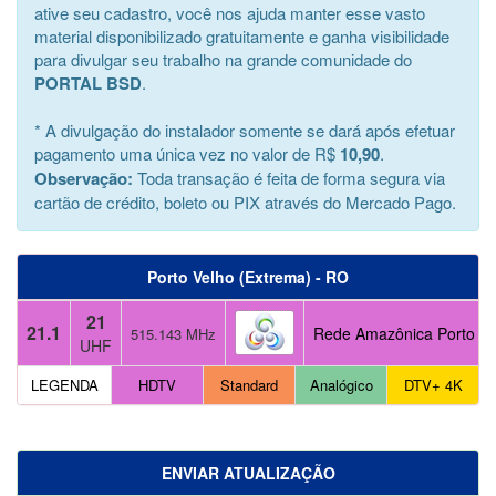
ative seu cadastro, você nos ajuda manter esse vasto
material disponibilizado gratuitamente e ganha visibilidade
para divulgar seu trabalho na grande comunidade do
PORTAL BSD
.
* A divulgação do instalador somente se dará após efetuar
pagamento uma única vez no valor de R$
10,90
.
Observação:
Toda transação é feita de forma segura via
cartão de crédito, boleto ou PIX através do Mercado Pago.
Porto Velho (Extrema) - RO
21
21.1
Rede Amazônica Porto Ve
515.143 MHz
UHF
LEGENDA
HDTV
Standard
Analógico
DTV+ 4K
ENVIAR ATUALIZAÇÃO