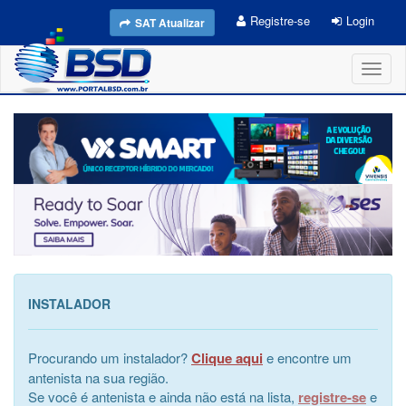
Registre-se
Login
SAT Atualizar
Toggl
naviga
INSTALADOR
Procurando um instalador?
Clique aqui
e encontre um
antenista na sua região.
Se você é antenista e ainda não está na lista,
registre-se
e