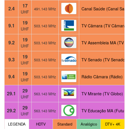
17
2.4
Canal Saúde (Canal Saúd
491.143 MHz
UHF
19
9.1
TV Câmara (TV Câmara)
503.143 MHz
UHF
19
9.2
TV Assembleia MA (TV C
503.143 MHz
UHF
19
9.3
TV Senado (TV Senado)
503.143 MHz
UHF
19
9.4
Rádio Câmara (Rádio)
503.143 MHz
UHF
29
29.1
TV Mirante (TV Globo)
563.143 MHz
UHF
29
29.2
TV Educação MA (Futura
563.143 MHz
UHF
LEGENDA
HDTV
Standard
Analógico
DTV+ 4K