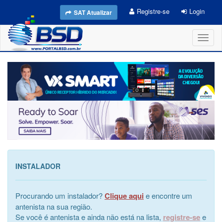
Registre-se
Login
SAT Atualizar
Toggl
naviga
INSTALADOR
Procurando um instalador?
Clique aqui
e encontre um
antenista na sua região.
Se você é antenista e ainda não está na lista,
registre-se
e