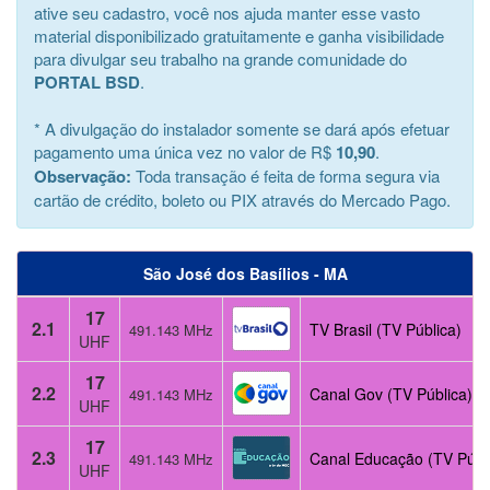
ative seu cadastro, você nos ajuda manter esse vasto
material disponibilizado gratuitamente e ganha visibilidade
para divulgar seu trabalho na grande comunidade do
PORTAL BSD
.
* A divulgação do instalador somente se dará após efetuar
pagamento uma única vez no valor de R$
10,90
.
Observação:
Toda transação é feita de forma segura via
cartão de crédito, boleto ou PIX através do Mercado Pago.
São José dos Basílios - MA
17
2.1
TV Brasil (TV Pública)
491.143 MHz
UHF
17
2.2
Canal Gov (TV Pública)
491.143 MHz
UHF
17
2.3
Canal Educação (TV Públ
491.143 MHz
UHF