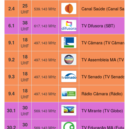
25
2.4
Canal Saúde (Canal Saúd
539.143 MHz
UHF
38
6.1
TV Difusora (SBT)
617.143 MHz
UHF
18
9.1
TV Câmara (TV Câmara)
497.143 MHz
UHF
18
9.2
TV Assembleia MA (TV C
497.143 MHz
UHF
18
9.3
TV Senado (TV Senado)
497.143 MHz
UHF
18
9.4
Rádio Câmara (Rádio)
497.143 MHz
UHF
30
30.1
TV Mirante (TV Globo)
569.143 MHz
UHF
30
30.2
TV Educação MA (Futura
569.143 MHz