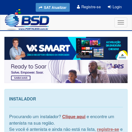
Registre-se
Login
SAT Atualizar
Toggl
naviga
INSTALADOR
Procurando um instalador?
Clique aqui
e encontre um
antenista na sua região.
Se você é antenista e ainda não está na lista,
registre-se
e