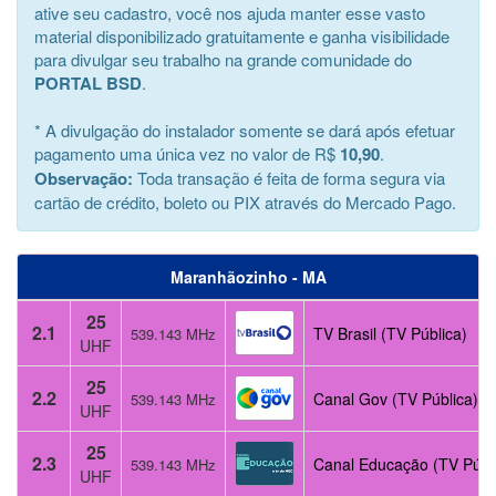
ative seu cadastro, você nos ajuda manter esse vasto
material disponibilizado gratuitamente e ganha visibilidade
para divulgar seu trabalho na grande comunidade do
PORTAL BSD
.
* A divulgação do instalador somente se dará após efetuar
pagamento uma única vez no valor de R$
10,90
.
Observação:
Toda transação é feita de forma segura via
cartão de crédito, boleto ou PIX através do Mercado Pago.
Maranhãozinho - MA
25
2.1
TV Brasil (TV Pública)
539.143 MHz
UHF
25
2.2
Canal Gov (TV Pública)
539.143 MHz
UHF
25
2.3
Canal Educação (TV Públ
539.143 MHz
UHF