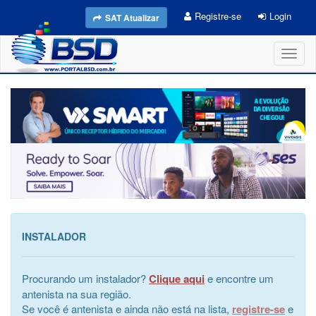
Registre-se
Login
SAT Atualizar
Toggl
naviga
INSTALADOR
Procurando um instalador?
Clique aqui
e encontre um
antenista na sua região.
Se você é antenista e ainda não está na lista,
registre-se
e