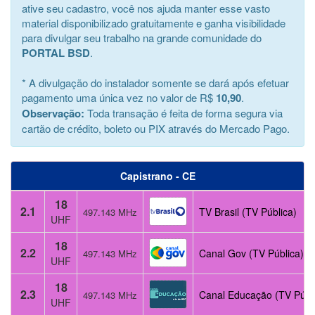
ative seu cadastro, você nos ajuda manter esse vasto
material disponibilizado gratuitamente e ganha visibilidade
para divulgar seu trabalho na grande comunidade do
PORTAL BSD
.
* A divulgação do instalador somente se dará após efetuar
pagamento uma única vez no valor de R$
10,90
.
Observação:
Toda transação é feita de forma segura via
cartão de crédito, boleto ou PIX através do Mercado Pago.
Capistrano - CE
18
2.1
TV Brasil (TV Pública)
497.143 MHz
UHF
18
2.2
Canal Gov (TV Pública)
497.143 MHz
UHF
18
2.3
Canal Educação (TV Públ
497.143 MHz
UHF