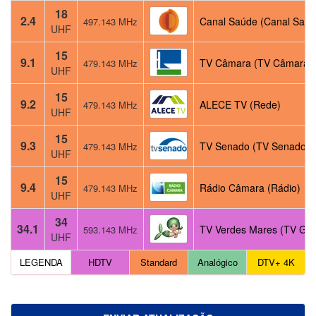
18
2.4
Canal Saúde (Canal Saúd
497.143 MHz
UHF
15
9.1
TV Câmara (TV Câmara)
479.143 MHz
UHF
15
9.2
ALECE TV (Rede)
479.143 MHz
UHF
15
9.3
TV Senado (TV Senado)
479.143 MHz
UHF
15
9.4
Rádio Câmara (Rádio)
479.143 MHz
UHF
34
34.1
TV Verdes Mares (TV Glo
593.143 MHz
UHF
LEGENDA
HDTV
Standard
Analógico
DTV+ 4K