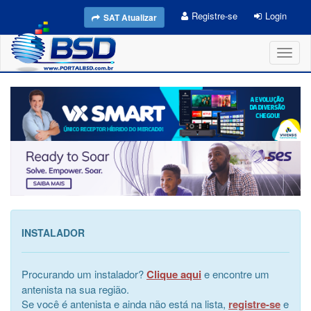
Registre-se
Login
SAT Atualizar
Toggl
naviga
INSTALADOR
Procurando um instalador?
Clique aqui
e encontre um
antenista na sua região.
Se você é antenista e ainda não está na lista,
registre-se
e