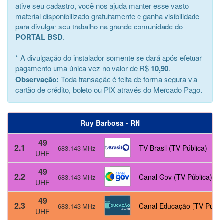
ative seu cadastro, você nos ajuda manter esse vasto
material disponibilizado gratuitamente e ganha visibilidade
para divulgar seu trabalho na grande comunidade do
PORTAL BSD
.
* A divulgação do instalador somente se dará após efetuar
pagamento uma única vez no valor de R$
10,90
.
Observação:
Toda transação é feita de forma segura via
cartão de crédito, boleto ou PIX através do Mercado Pago.
Ruy Barbosa - RN
49
2.1
TV Brasil (TV Pública)
683.143 MHz
UHF
49
2.2
Canal Gov (TV Pública)
683.143 MHz
UHF
49
2.3
Canal Educação (TV Públ
683.143 MHz
UHF