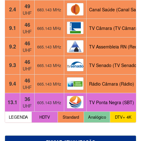
49
2.4
Canal Saúde (Canal Saúd
683.143 MHz
UHF
46
9.1
TV Câmara (TV Câmara)
665.143 MHz
UHF
46
9.2
TV Assembleia RN (Rede
665.143 MHz
UHF
46
9.3
TV Senado (TV Senado)
665.143 MHz
UHF
46
9.4
Rádio Câmara (Rádio)
665.143 MHz
UHF
36
13.1
TV Ponta Negra (SBT)
605.143 MHz
UHF
LEGENDA
HDTV
Standard
Analógico
DTV+ 4K