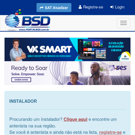
Registre-se
Login
SAT Atualizar
Toggl
naviga
INSTALADOR
Procurando um instalador?
Clique aqui
e encontre um
antenista na sua região.
Se você é antenista e ainda não está na lista,
registre-se
e