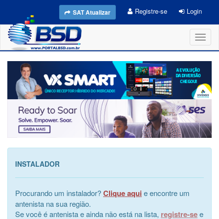
Registre-se
Login
SAT Atualizar
Toggl
naviga
INSTALADOR
Procurando um instalador?
Clique aqui
e encontre um
antenista na sua região.
Se você é antenista e ainda não está na lista,
registre-se
e