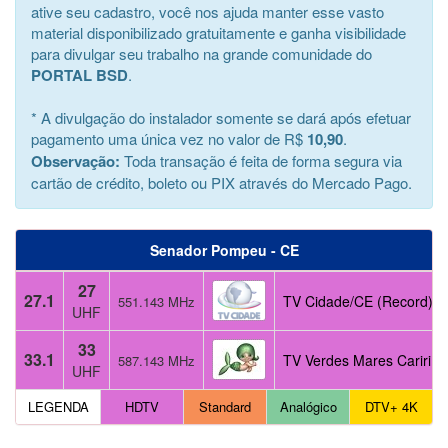
ative seu cadastro, você nos ajuda manter esse vasto
material disponibilizado gratuitamente e ganha visibilidade
para divulgar seu trabalho na grande comunidade do
PORTAL BSD
.
* A divulgação do instalador somente se dará após efetuar
pagamento uma única vez no valor de R$
10,90
.
Observação:
Toda transação é feita de forma segura via
cartão de crédito, boleto ou PIX através do Mercado Pago.
Senador Pompeu - CE
27
27.1
TV Cidade/CE (Record)
551.143 MHz
UHF
33
33.1
TV Verdes Mares Cariri (
587.143 MHz
UHF
LEGENDA
HDTV
Standard
Analógico
DTV+ 4K