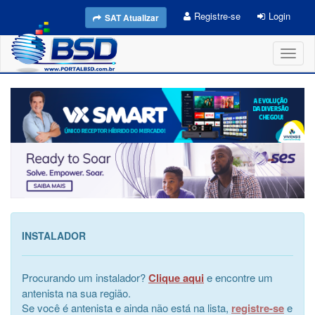
Registre-se
Login
SAT Atualizar
Toggl
naviga
INSTALADOR
Procurando um instalador?
Clique aqui
e encontre um
antenista na sua região.
Se você é antenista e ainda não está na lista,
registre-se
e