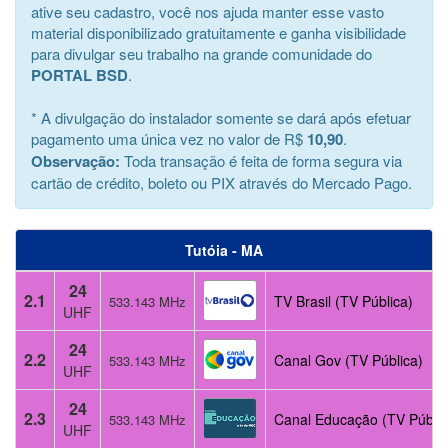
ative seu cadastro, você nos ajuda manter esse vasto
material disponibilizado gratuitamente e ganha visibilidade
para divulgar seu trabalho na grande comunidade do
PORTAL BSD
.
* A divulgação do instalador somente se dará após efetuar
pagamento uma única vez no valor de R$
10,90
.
Observação:
Toda transação é feita de forma segura via
cartão de crédito, boleto ou PIX através do Mercado Pago.
Tutóia - MA
24
2.1
TV Brasil (TV Pública)
533.143 MHz
UHF
24
2.2
Canal Gov (TV Pública)
533.143 MHz
UHF
24
2.3
Canal Educação (TV Públic
533.143 MHz
UHF