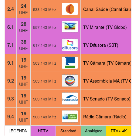
24
2.4
Canal Saúde (Canal Saúde
533.143 MHz
UHF
28
6.1
TV Mirante (TV Globo)
557.143 MHz
UHF
38
7.1
TV Difusora (SBT)
617.143 MHz
UHF
19
9.1
TV Câmara (TV Câmara)
503.143 MHz
UHF
19
9.2
TV Assembleia MA (TV Câ
503.143 MHz
UHF
19
9.3
TV Senado (TV Senado)
503.143 MHz
UHF
19
9.4
Rádio Câmara (Rádio)
503.143 MHz
UHF
LEGENDA
HDTV
Standard
Analógico
DTV+ 4K