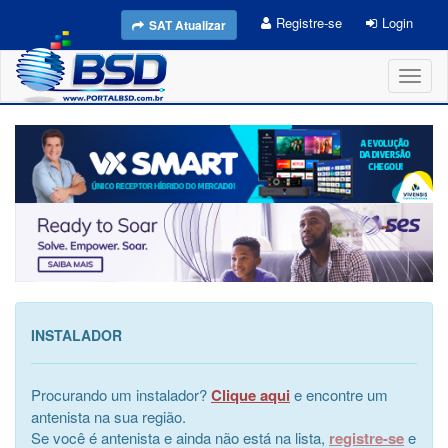
Registre-se
Login
SAT Atualizar
Toggl
naviga
INSTALADOR
Procurando um instalador?
Clique aqui
e encontre um
antenista na sua região.
Se você é antenista e ainda não está na lista,
registre-se
e