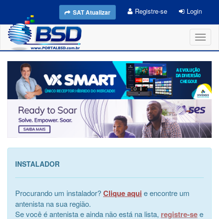
Registre-se
Login
SAT Atualizar
Toggl
naviga
INSTALADOR
Procurando um instalador?
Clique aqui
e encontre um
antenista na sua região.
Se você é antenista e ainda não está na lista,
registre-se
e