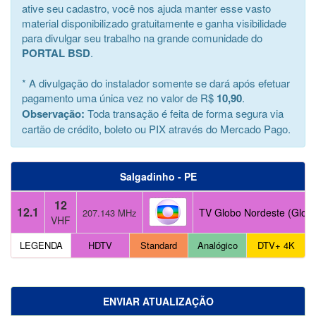
ative seu cadastro, você nos ajuda manter esse vasto
material disponibilizado gratuitamente e ganha visibilidade
para divulgar seu trabalho na grande comunidade do
PORTAL BSD
.
* A divulgação do instalador somente se dará após efetuar
pagamento uma única vez no valor de R$
10,90
.
Observação:
Toda transação é feita de forma segura via
cartão de crédito, boleto ou PIX através do Mercado Pago.
Salgadinho - PE
12
12.1
TV Globo Nordeste (Glob
207.143 MHz
VHF
LEGENDA
HDTV
Standard
Analógico
DTV+ 4K
ENVIAR ATUALIZAÇÃO