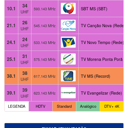
34
10.1
SBT MS (SBT)
593.143 MHz
UHF
26
21.1
TV Canção Nova (Rede)
545.143 MHz
UHF
24
24.1
TV Novo Tempo (Rede)
533.143 MHz
UHF
31
25.1
TV Morena Ponta Porã (G
575.143 MHz
UHF
38
38.1
TV MS (Record)
617.143 MHz
UHF
39
39.1
TV Evangelizar (Rede)
623.143 MHz
UHF
LEGENDA
HDTV
Standard
Analógico
DTV+ 4K