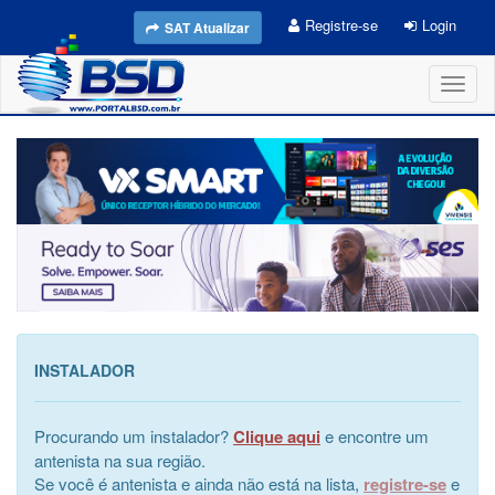
Registre-se
Login
SAT Atualizar
Toggl
naviga
INSTALADOR
Procurando um instalador?
Clique aqui
e encontre um
antenista na sua região.
Se você é antenista e ainda não está na lista,
registre-se
e