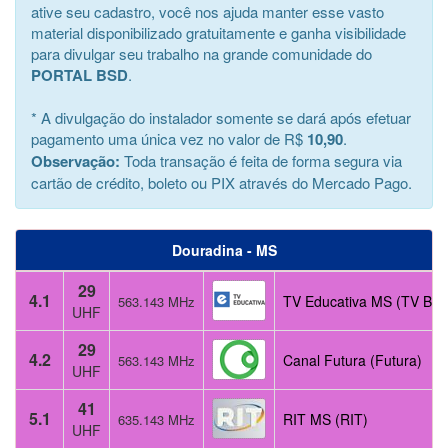
ative seu cadastro, você nos ajuda manter esse vasto
material disponibilizado gratuitamente e ganha visibilidade
para divulgar seu trabalho na grande comunidade do
PORTAL BSD
.
* A divulgação do instalador somente se dará após efetuar
pagamento uma única vez no valor de R$
10,90
.
Observação:
Toda transação é feita de forma segura via
cartão de crédito, boleto ou PIX através do Mercado Pago.
Douradina - MS
29
4.1
TV Educativa MS (TV Bras
563.143 MHz
UHF
29
4.2
Canal Futura (Futura)
563.143 MHz
UHF
41
5.1
RIT MS (RIT)
635.143 MHz
UHF