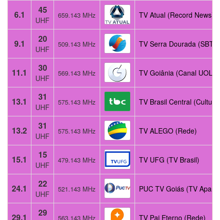
45
6.1
TV Atual (Record News)
659.143 MHz
UHF
20
9.1
TV Serra Dourada (SBT)
509.143 MHz
UHF
30
11.1
TV Goiânia (Canal UOL)
569.143 MHz
UHF
31
13.1
TV Brasil Central (Cultura
575.143 MHz
UHF
31
13.2
TV ALEGO (Rede)
575.143 MHz
UHF
15
15.1
TV UFG (TV Brasil)
479.143 MHz
UHF
22
24.1
PUC TV Goiás (TV Aparec
521.143 MHz
UHF
29
29.1
TV Pai Eterno (Rede)
563.143 MHz