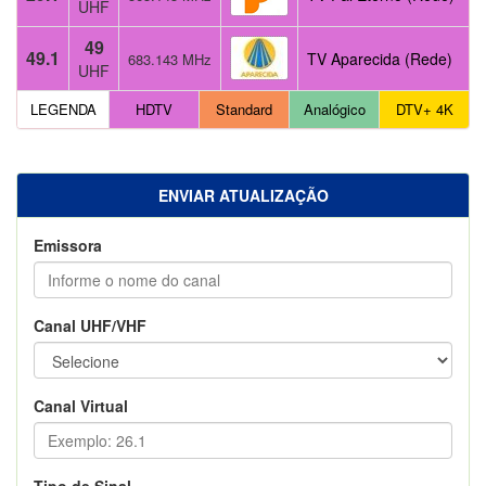
UHF
49
49.1
TV Aparecida (Rede)
683.143 MHz
UHF
LEGENDA
HDTV
Standard
Analógico
DTV+ 4K
ENVIAR ATUALIZAÇÃO
Emissora
Canal UHF/VHF
Canal Virtual
Tipo de Sinal