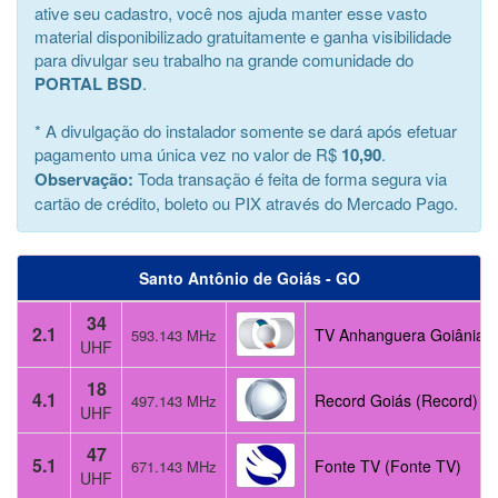
ative seu cadastro, você nos ajuda manter esse vasto
material disponibilizado gratuitamente e ganha visibilidade
para divulgar seu trabalho na grande comunidade do
PORTAL BSD
.
* A divulgação do instalador somente se dará após efetuar
pagamento uma única vez no valor de R$
10,90
.
Observação:
Toda transação é feita de forma segura via
cartão de crédito, boleto ou PIX através do Mercado Pago.
Santo Antônio de Goiás - GO
34
2.1
TV Anhanguera Goiânia (
593.143 MHz
UHF
18
4.1
Record Goiás (Record)
497.143 MHz
UHF
47
5.1
Fonte TV (Fonte TV)
671.143 MHz
UHF