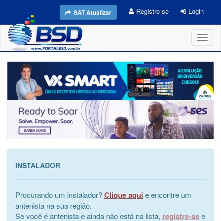
Registre-se
Login
SAT Atualizar
Toggl
naviga
INSTALADOR
Procurando um instalador?
Clique aqui
e encontre um
antenista na sua região.
Se você é antenista e ainda não está na lista,
registre-se
e