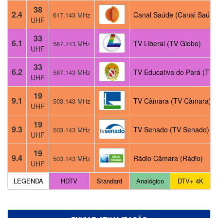
38
2.4
Canal Saúde (Canal Saúde
617.143 MHz
UHF
33
6.1
TV Liberal (TV Globo)
587.143 MHz
UHF
33
6.2
TV Educativa do Pará (TV P
587.143 MHz
UHF
19
9.1
TV Câmara (TV Câmara)
503.143 MHz
UHF
19
9.3
TV Senado (TV Senado)
503.143 MHz
UHF
19
9.4
Rádio Câmara (Rádio)
503.143 MHz
UHF
LEGENDA
HDTV
Standard
Analógico
DTV+ 4K