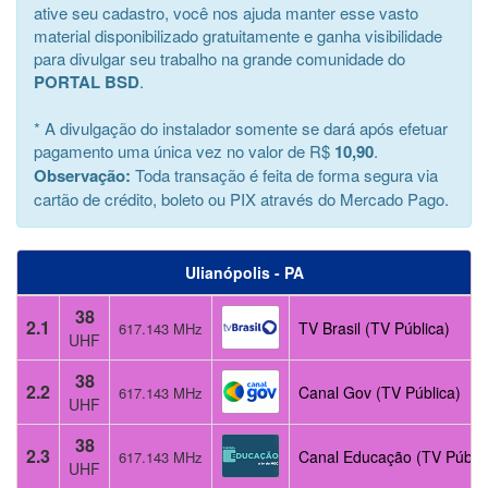
ative seu cadastro, você nos ajuda manter esse vasto
material disponibilizado gratuitamente e ganha visibilidade
para divulgar seu trabalho na grande comunidade do
PORTAL BSD
.
* A divulgação do instalador somente se dará após efetuar
pagamento uma única vez no valor de R$
10,90
.
Observação:
Toda transação é feita de forma segura via
cartão de crédito, boleto ou PIX através do Mercado Pago.
Ulianópolis - PA
38
2.1
TV Brasil (TV Pública)
617.143 MHz
UHF
38
2.2
Canal Gov (TV Pública)
617.143 MHz
UHF
38
2.3
Canal Educação (TV Públic
617.143 MHz
UHF