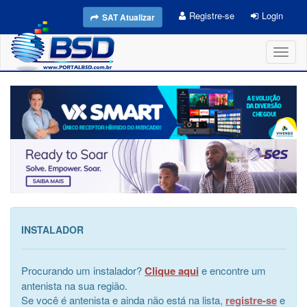
Registre-se
Login
SAT Atualizar
Toggl
naviga
INSTALADOR
Procurando um instalador?
Clique aqui
e encontre um
antenista na sua região.
Se você é antenista e ainda não está na lista,
registre-se
e