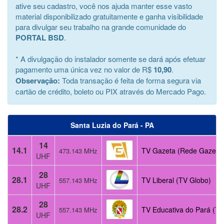
ative seu cadastro, você nos ajuda manter esse vasto
material disponibilizado gratuitamente e ganha visibilidade
para divulgar seu trabalho na grande comunidade do
PORTAL BSD
.
* A divulgação do instalador somente se dará após efetuar
pagamento uma única vez no valor de R$
10,90
.
Observação:
Toda transação é feita de forma segura via
cartão de crédito, boleto ou PIX através do Mercado Pago.
Santa Luzia do Pará - PA
14
14.1
TV Gazeta (Rede Gazeta
473.143 MHz
UHF
28
28.1
TV Liberal (TV Globo)
557.143 MHz
UHF
28
28.2
TV Educativa do Pará (TV
557.143 MHz
UHF