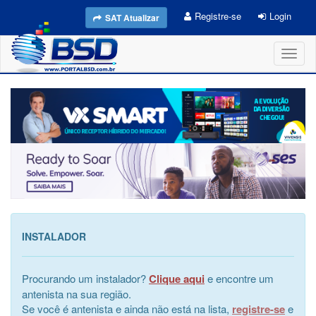
Registre-se
Login
SAT Atualizar
Toggl
naviga
INSTALADOR
Procurando um instalador?
Clique aqui
e encontre um
antenista na sua região.
Se você é antenista e ainda não está na lista,
registre-se
e