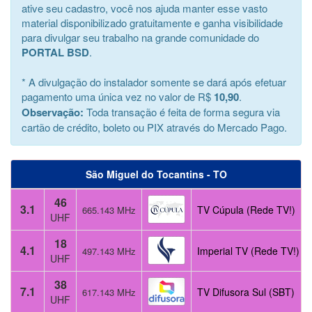
ative seu cadastro, você nos ajuda manter esse vasto
material disponibilizado gratuitamente e ganha visibilidade
para divulgar seu trabalho na grande comunidade do
PORTAL BSD
.
* A divulgação do instalador somente se dará após efetuar
pagamento uma única vez no valor de R$
10,90
.
Observação:
Toda transação é feita de forma segura via
cartão de crédito, boleto ou PIX através do Mercado Pago.
São Miguel do Tocantins - TO
46
3.1
TV Cúpula (Rede TV!)
665.143 MHz
UHF
18
4.1
Imperial TV (Rede TV!)
497.143 MHz
UHF
38
7.1
TV Difusora Sul (SBT)
617.143 MHz
UHF