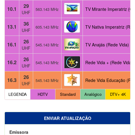
29
10.1
TV Mirante Imperatriz (Gl
563.143 MHz
UHF
36
13.1
TV Nativa Imperatriz (Rec
605.143 MHz
UHF
26
16.1
TV Anajás (Rede Vida)
545.143 MHz
UHF
26
16.2
Rede Vida + (Rede Vida)
545.143 MHz
UHF
26
16.3
Rede Vida Educação (Re
545.143 MHz
UHF
LEGENDA
HDTV
Standard
Analógico
DTV+ 4K
ENVIAR ATUALIZAÇÃO
Emissora