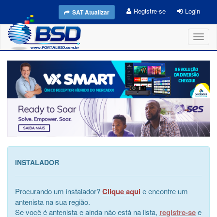
Registre-se
Login
SAT Atualizar
Toggl
naviga
INSTALADOR
Procurando um instalador?
Clique aqui
e encontre um
antenista na sua região.
Se você é antenista e ainda não está na lista,
registre-se
e