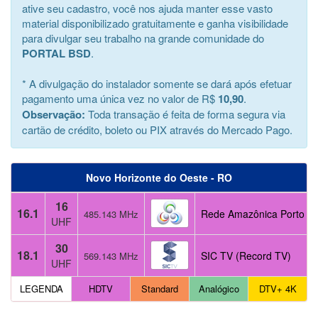
ative seu cadastro, você nos ajuda manter esse vasto
material disponibilizado gratuitamente e ganha visibilidade
para divulgar seu trabalho na grande comunidade do
PORTAL BSD
.
* A divulgação do instalador somente se dará após efetuar
pagamento uma única vez no valor de R$
10,90
.
Observação:
Toda transação é feita de forma segura via
cartão de crédito, boleto ou PIX através do Mercado Pago.
Novo Horizonte do Oeste - RO
16
16.1
Rede Amazônica Porto Ve
485.143 MHz
UHF
30
18.1
SIC TV (Record TV)
569.143 MHz
UHF
LEGENDA
HDTV
Standard
Analógico
DTV+ 4K