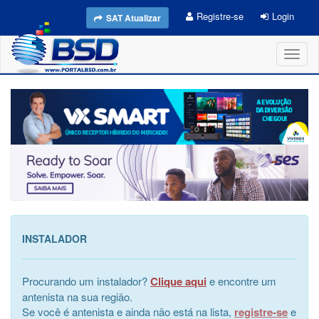
Registre-se
Login
SAT Atualizar
Toggl
naviga
INSTALADOR
Procurando um instalador?
Clique aqui
e encontre um
antenista na sua região.
Se você é antenista e ainda não está na lista,
registre-se
e