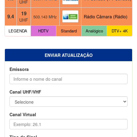
UHF
19
9.4
Rádio Câmara (Rádio)
503.143 MHz
UHF
LEGENDA
HDTV
Standard
Analógico
DTV+ 4K
ENVIAR ATUALIZAÇÃO
Emissora
Canal UHF/VHF
Canal Virtual
Tipo de Sinal