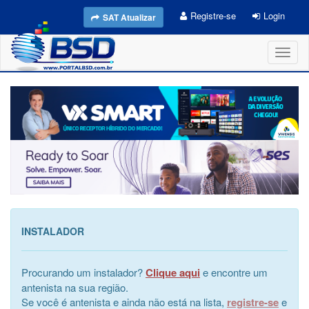
Registre-se
Login
SAT Atualizar
Toggl
naviga
INSTALADOR
Procurando um instalador?
Clique aqui
e encontre um
antenista na sua região.
Se você é antenista e ainda não está na lista,
registre-se
e