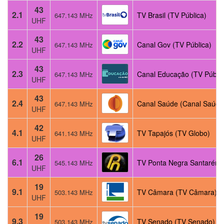
43
2.1
TV Brasil (TV Pública)
647.143 MHz
UHF
43
2.2
Canal Gov (TV Pública)
647.143 MHz
UHF
43
2.3
Canal Educação (TV Públic
647.143 MHz
UHF
43
2.4
Canal Saúde (Canal Saúde
647.143 MHz
UHF
42
4.1
TV Tapajós (TV Globo)
641.143 MHz
UHF
26
6.1
TV Ponta Negra Santarém 
545.143 MHz
UHF
19
9.1
TV Câmara (TV Câmara)
503.143 MHz
UHF
19
9.3
TV Senado (TV Senado)
503.143 MHz