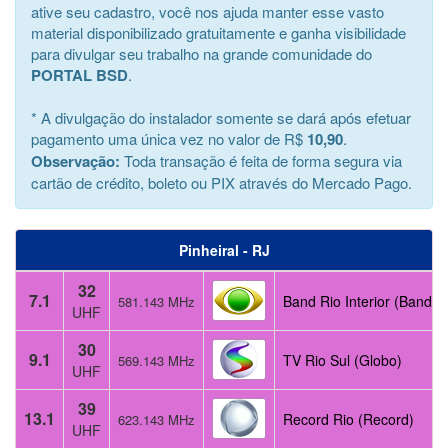
ative seu cadastro, você nos ajuda manter esse vasto
material disponibilizado gratuitamente e ganha visibilidade
para divulgar seu trabalho na grande comunidade do
PORTAL BSD
.
* A divulgação do instalador somente se dará após efetuar
pagamento uma única vez no valor de R$
10,90
.
Observação:
Toda transação é feita de forma segura via
cartão de crédito, boleto ou PIX através do Mercado Pago.
Pinheiral - RJ
32
7.1
Band Rio Interior (Band)
581.143 MHz
UHF
30
9.1
TV Rio Sul (Globo)
569.143 MHz
UHF
39
13.1
Record Rio (Record)
623.143 MHz
UHF