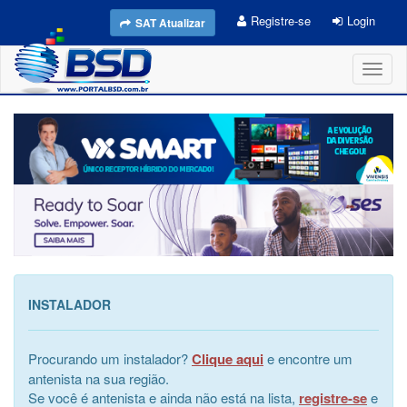
Registre-se
Login
SAT Atualizar
Toggl
naviga
INSTALADOR
Procurando um instalador?
Clique aqui
e encontre um
antenista na sua região.
Se você é antenista e ainda não está na lista,
registre-se
e