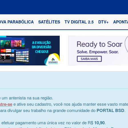
OVA PARABÓLICA
SATÉLITES
TV DIGITAL 2.5
DTV+
APONT
 um antenista na sua região.
stre-se
e ative seu cadastro, você nos ajuda manter esse vasto mater
e para divulgar seu trabalho na grande comunidade do
PORTAL BSD
.
s efetuar pagamento uma única vez no valor de R$
10,90
.