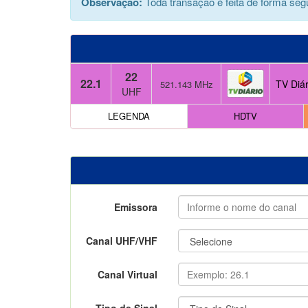
Observação:
Toda transação é feita de forma segu
22
22.1
TV Diár
521.143 MHz
UHF
LEGENDA
HDTV
Emissora
Canal UHF/VHF
Canal Virtual