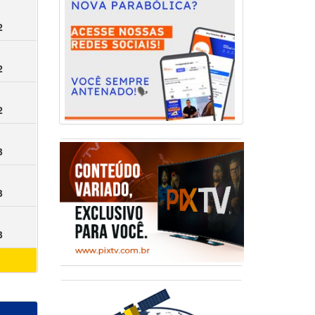
2
2
2
3
3
3