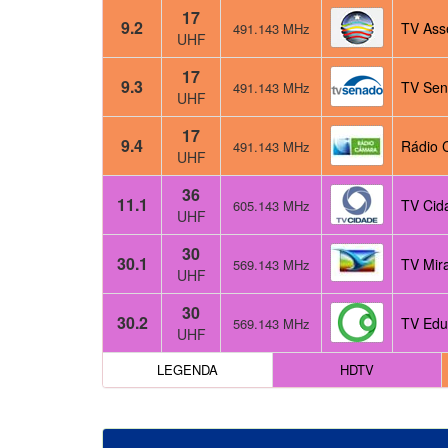
17
9.2
TV Ass
491.143 MHz
UHF
17
9.3
TV Sen
491.143 MHz
UHF
17
9.4
Rádio 
491.143 MHz
UHF
36
11.1
TV Cid
605.143 MHz
UHF
30
30.1
TV Mir
569.143 MHz
UHF
30
30.2
TV Edu
569.143 MHz
UHF
LEGENDA
HDTV