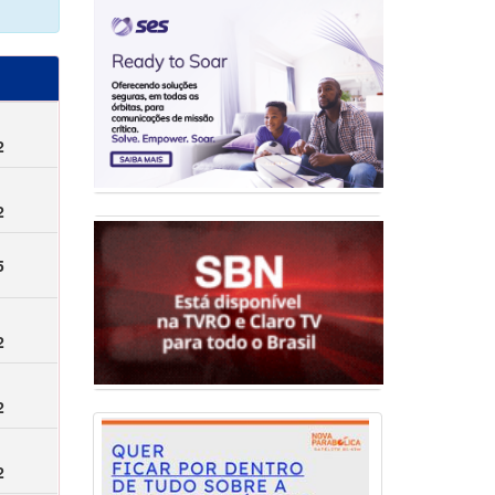
2
2
5
2
2
2