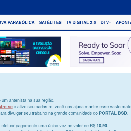
OVA PARABÓLICA
SATÉLITES
TV DIGITAL 2.5
DTV+
APONT
 um antenista na sua região.
stre-se
e ative seu cadastro, você nos ajuda manter esse vasto mater
e para divulgar seu trabalho na grande comunidade do
PORTAL BSD
.
s efetuar pagamento uma única vez no valor de R$
10,90
.