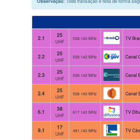
Observação:
Toda transação é feita de forma segu
25
2.1
TV Bras
539.143 MHz
UHF
25
2.2
Canal 
539.143 MHz
UHF
25
2.3
Canal 
539.143 MHz
UHF
25
2.4
Canal 
539.143 MHz
UHF
38
6.1
TV Dif
617.143 MHz
UHF
17
9.1
TV Câm
491.143 MHz
UHF