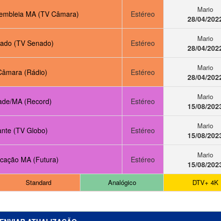
Mario
embleia MA (TV Câmara)
Estéreo
28/04/202
Mario
ado (TV Senado)
Estéreo
28/04/202
Mario
Câmara (Rádio)
Estéreo
28/04/202
Mario
ade/MA (Record)
Estéreo
15/08/202
Mario
ante (TV Globo)
Estéreo
15/08/202
Mario
cação MA (Futura)
Estéreo
15/08/202
Standard
Analógico
DTV+ 4K