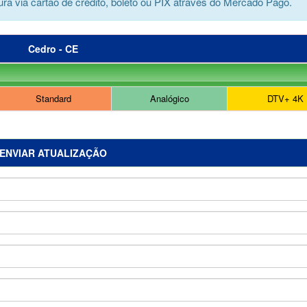
ra via cartão de crédito, boleto ou PIX através do Mercado Pago.
Cedro - CE
Standard
Analógico
DTV+ 4K
ENVIAR ATUALIZAÇÃO