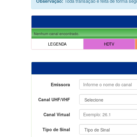
Observação:
Toda transação é feita de forma segu
Nenhum canal encontrado.
LEGENDA
HDTV
Emissora
Canal UHF/VHF
Canal Virtual
Tipo de Sinal