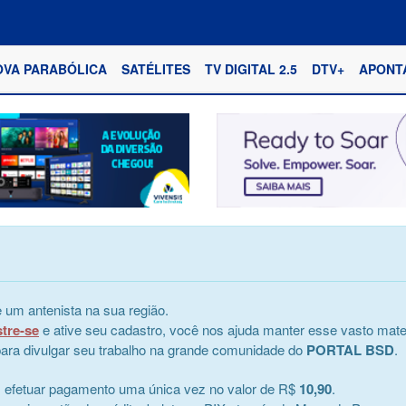
OVA PARABÓLICA
SATÉLITES
TV DIGITAL 2.5
DTV+
APONT
 um antenista na sua região.
stre-se
e ative seu cadastro, você nos ajuda manter esse vasto mater
e para divulgar seu trabalho na grande comunidade do
PORTAL BSD
.
s efetuar pagamento uma única vez no valor de R$
10,90
.