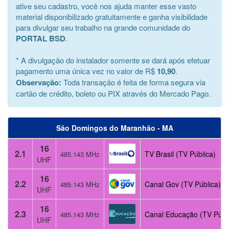
ative seu cadastro, você nos ajuda manter esse vasto
material disponibilizado gratuitamente e ganha visibilidade
para divulgar seu trabalho na grande comunidade do
PORTAL BSD
.
* A divulgação do instalador somente se dará após efetuar
pagamento uma única vez no valor de R$
10,90
.
Observação:
Toda transação é feita de forma segura via
cartão de crédito, boleto ou PIX através do Mercado Pago.
São Domingos do Maranhão - MA
16
2.1
TV Brasil (TV Pública)
485.143 MHz
UHF
16
2.2
Canal Gov (TV Pública)
485.143 MHz
UHF
16
2.3
Canal Educação (TV Públ
485.143 MHz
UHF