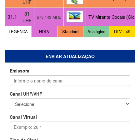
UHF
31
31.1
TV Mirante Cocais (Globo
575.143 MHz
UHF
LEGENDA
HDTV
Standard
Analógico
DTV+ 4K
ENVIAR ATUALIZAÇÃO
Emissora
Canal UHF/VHF
Canal Virtual
Tipo de Sinal