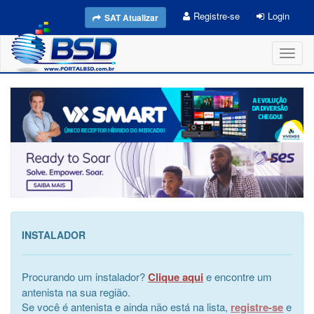
Registre-se
Login
SAT Atualizar
Toggl
naviga
INSTALADOR
Procurando um instalador?
Clique aqui
e encontre um
antenista na sua região.
Se você é antenista e ainda não está na lista,
registre-se
e