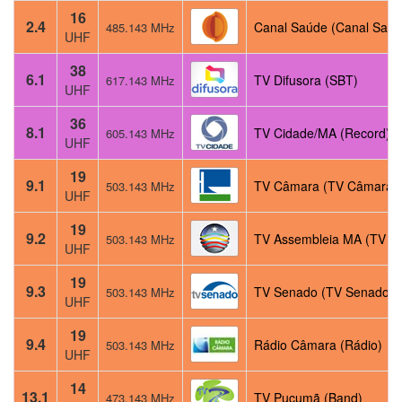
16
2.4
Canal Saúde (Canal Saúd
485.143 MHz
UHF
38
6.1
TV Difusora (SBT)
617.143 MHz
UHF
36
8.1
TV Cidade/MA (Record)
605.143 MHz
UHF
19
9.1
TV Câmara (TV Câmara)
503.143 MHz
UHF
19
9.2
TV Assembleia MA (TV C
503.143 MHz
UHF
19
9.3
TV Senado (TV Senado)
503.143 MHz
UHF
19
9.4
Rádio Câmara (Rádio)
503.143 MHz
UHF
14
13.1
TV Pucumã (Band)
473.143 MHz