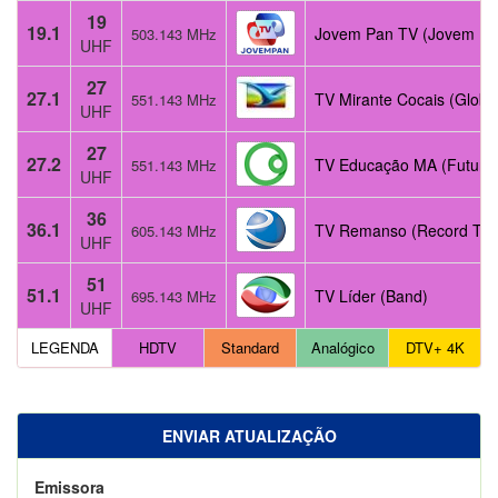
19
19.1
Jovem Pan TV (Jovem Pa
503.143 MHz
UHF
27
27.1
TV Mirante Cocais (Globo
551.143 MHz
UHF
27
27.2
TV Educação MA (Futura
551.143 MHz
UHF
36
36.1
TV Remanso (Record TV)
605.143 MHz
UHF
51
51.1
TV Líder (Band)
695.143 MHz
UHF
LEGENDA
HDTV
Standard
Analógico
DTV+ 4K
ENVIAR ATUALIZAÇÃO
Emissora