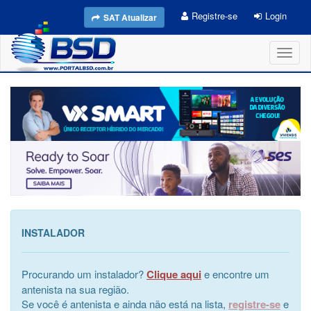
Registre-se
Login
SAT Atualizar
Toggl
naviga
INSTALADOR
Procurando um instalador?
Clique aqui
e encontre um
antenista na sua região.
Se você é antenista e ainda não está na lista,
registre-se
e