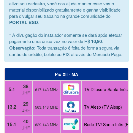
ative seu cadastro, você nos ajuda manter esse vasto
material disponibilizado gratuitamente e ganha visibilidade
para divulgar seu trabalho na grande comunidade do
PORTAL BSD
.
* A divulgação do instalador somente se dará após efetuar
pagamento uma única vez no valor de R$
10,90
.
Observação:
Toda transação é feita de forma segura via
cartão de crédito, boleto ou PIX através do Mercado Pago.
Pio XII - MA
38
5.1
TV Difusora Santa Inês (
617.143 MHz
UHF
29
13.2
TV Alesp (TV Alesp)
563.143 MHz
UHF
40
15.1
Rede TV! Santa Inês (Red
629.143 MHz
UHF