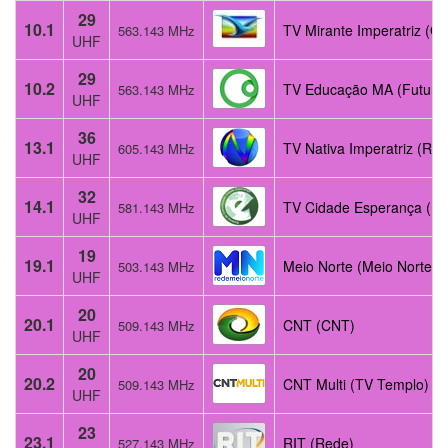
29
10.1
TV Mirante Imperatriz (Gl
563.143 MHz
UHF
29
10.2
TV Educação MA (Futura
563.143 MHz
UHF
36
13.1
TV Nativa Imperatriz (Rec
605.143 MHz
UHF
32
14.1
TV Cidade Esperança (Bo
581.143 MHz
UHF
19
19.1
Meio Norte (Meio Norte)
503.143 MHz
UHF
20
20.1
CNT (CNT)
509.143 MHz
UHF
20
20.2
CNT Multi (TV Templo)
509.143 MHz
UHF
23
23.1
RIT (Rede)
527.143 MHz