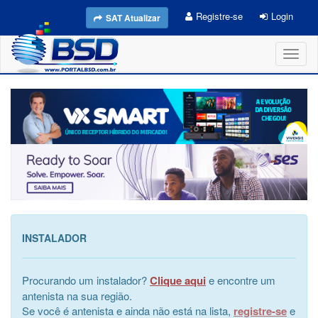
Registre-se
Login
SAT Atualizar
Toggl
naviga
INSTALADOR
Procurando um instalador?
Clique aqui
e encontre um
antenista na sua região.
Se você é antenista e ainda não está na lista,
registre-se
e