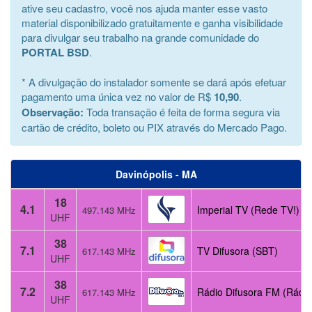
ative seu cadastro, você nos ajuda manter esse vasto
material disponibilizado gratuitamente e ganha visibilidade
para divulgar seu trabalho na grande comunidade do
PORTAL BSD
.
* A divulgação do instalador somente se dará após efetuar
pagamento uma única vez no valor de R$
10,90
.
Observação:
Toda transação é feita de forma segura via
cartão de crédito, boleto ou PIX através do Mercado Pago.
Davinópolis - MA
18
4.1
Imperial TV (Rede TV!)
497.143 MHz
UHF
38
7.1
TV Difusora (SBT)
617.143 MHz
UHF
38
7.2
Rádio Difusora FM (Rádio
617.143 MHz
UHF