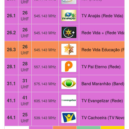
UHF
26
26.1
TV Anajás (Rede Vida)
545.143 MHz
UHF
26
26.2
Rede Vida + (Rede Vida)
545.143 MHz
UHF
26
26.3
Rede Vida Educação (Re
545.143 MHz
UHF
28
28.1
TV Pai Eterno (Rede)
557.143 MHz
UHF
31
31.1
Band Maranhão (Band)
575.143 MHz
UHF
41
41.1
TV Evangelizar (Rede)
635.143 MHz
UHF
25
44.1
TV Cachoeira (TV Novo 
539.143 MHz
UHF