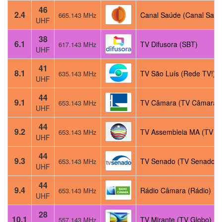
46
2.4
Canal Saúde (Canal Saúd
665.143 MHz
UHF
38
6.1
TV Difusora (SBT)
617.143 MHz
UHF
41
8.1
TV São Luís (Rede TV!)
635.143 MHz
UHF
44
9.1
TV Câmara (TV Câmara)
653.143 MHz
UHF
44
9.2
TV Assembleia MA (TV C
653.143 MHz
UHF
44
9.3
TV Senado (TV Senado)
653.143 MHz
UHF
44
9.4
Rádio Câmara (Rádio)
653.143 MHz
UHF
28
10.1
TV Mirante (TV Globo)
557.143 MHz