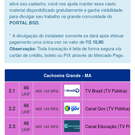
ative seu cadastro, você nos ajuda manter esse vasto
material disponibilizado gratuitamente e ganha visibilidade
para divulgar seu trabalho na grande comunidade do
PORTAL BSD
.
* A divulgação do instalador somente se dará após efetuar
pagamento uma única vez no valor de R$
10,90
.
Observação:
Toda transação é feita de forma segura via
cartão de crédito, boleto ou PIX através do Mercado Pago.
Cachoeira Grande - MA
46
2.1
TV Brasil (TV Pública)
665.143 MHz
UHF
46
2.2
Canal Gov (TV Pública)
665.143 MHz
UHF
46
2.3
Canal Educação (TV Públ
665.143 MHz
UHF