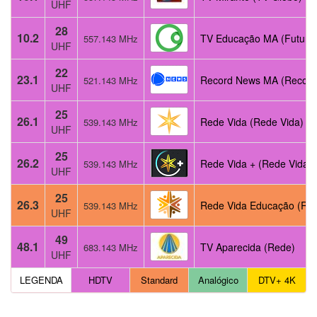
UHF
28
10.2
TV Educação MA (Futura
557.143 MHz
UHF
22
23.1
Record News MA (Record
521.143 MHz
UHF
25
26.1
Rede Vida (Rede Vida)
539.143 MHz
UHF
25
26.2
Rede Vida + (Rede Vida)
539.143 MHz
UHF
25
26.3
Rede Vida Educação (Re
539.143 MHz
UHF
49
48.1
TV Aparecida (Rede)
683.143 MHz
UHF
LEGENDA
HDTV
Standard
Analógico
DTV+ 4K