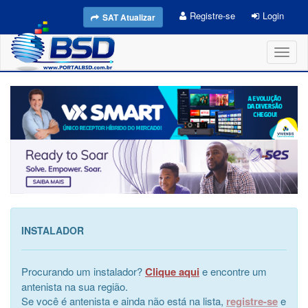
Registre-se
Login
SAT Atualizar
Toggl
naviga
INSTALADOR
Procurando um instalador?
Clique aqui
e encontre um
antenista na sua região.
Se você é antenista e ainda não está na lista,
registre-se
e