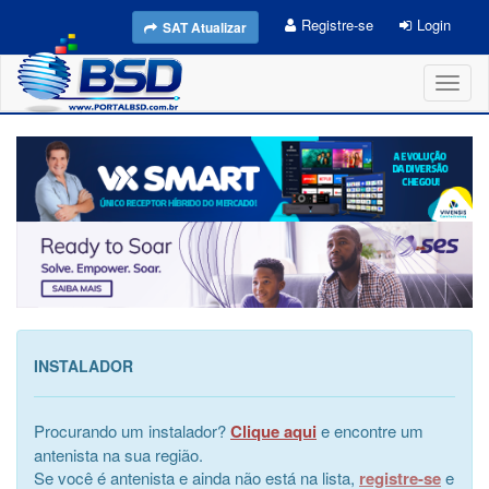
Registre-se
Login
SAT Atualizar
Toggl
naviga
INSTALADOR
Procurando um instalador?
Clique aqui
e encontre um
antenista na sua região.
Se você é antenista e ainda não está na lista,
registre-se
e