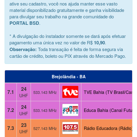
ative seu cadastro, você nos ajuda manter esse vasto
material disponibilizado gratuitamente e ganha visibilidade
para divulgar seu trabalho na grande comunidade do
PORTAL BSD
.
* A divulgação do instalador somente se dará após efetuar
pagamento uma única vez no valor de R$
10,90
.
Observação:
Toda transação é feita de forma segura via
cartão de crédito, boleto ou PIX através do Mercado Pago.
Brejolândia - BA
24
7.1
TVE Bahia (TV Brasil/Canal
533.143 MHz
UHF
24
7.2
Educa Bahia (Canal Futura
533.143 MHz
UHF
23
7.3
Rádio Educadora (Rádio)
527.143 MHz
UHF