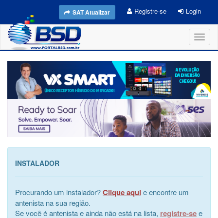
Registre-se
Login
SAT Atualizar
Toggl
naviga
INSTALADOR
Procurando um instalador?
Clique aqui
e encontre um
antenista na sua região.
Se você é antenista e ainda não está na lista,
registre-se
e