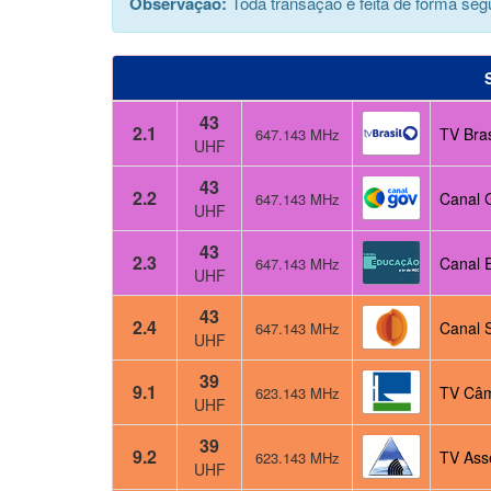
Observação:
Toda transação é feita de forma segu
43
2.1
TV Bras
647.143 MHz
UHF
43
2.2
Canal 
647.143 MHz
UHF
43
2.3
Canal 
647.143 MHz
UHF
43
2.4
Canal 
647.143 MHz
UHF
39
9.1
TV Câm
623.143 MHz
UHF
39
9.2
TV Ass
623.143 MHz
UHF