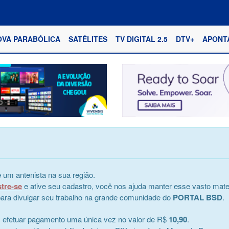
OVA PARABÓLICA
SATÉLITES
TV DIGITAL 2.5
DTV+
APONT
 um antenista na sua região.
stre-se
e ative seu cadastro, você nos ajuda manter esse vasto mater
e para divulgar seu trabalho na grande comunidade do
PORTAL BSD
.
s efetuar pagamento uma única vez no valor de R$
10,90
.