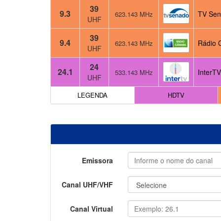
39
9.3
TV Sen
623.143 MHz
UHF
39
9.4
Rádio 
623.143 MHz
UHF
24
24.1
InterT
533.143 MHz
UHF
LEGENDA
HDTV
Emissora
Canal UHF/VHF
Canal Virtual