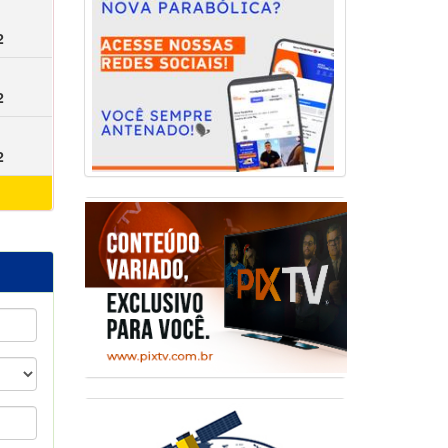
2
2
2