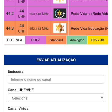
UHF
44
44.2
Rede Vida + (Rede Vida)
653.143 MHz
UHF
44
44.3
Rede Vida Educação (Re
653.143 MHz
UHF
LEGENDA
HDTV
Standard
Analógico
DTV+ 4K
ENVIAR ATUALIZAÇÃO
Emissora
Canal UHF/VHF
Canal Virtual