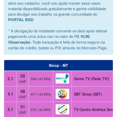
ative seu cadastro, você nos ajuda manter esse vasto
material disponibilizado gratuitamente e ganha visibilidade
para divulgar seu trabalho na grande comunidade do
PORTAL BSD
.
* A divulgação do instalador somente se dará após efetuar
pagamento uma única vez no valor de R$
10,90
.
Observação:
Toda transação é feita de forma segura via
cartão de crédito, boleto ou PIX através do Mercado Pago.
Sinop - MT
20
2.1
Gente TV (Rede TV!)
509.143 MHz
UHF
48
4.1
SBT Sinop (SBT)
677.143 MHz
UHF
31
5.1
TV Centro América Sinop 
575.143 MHz
UHF