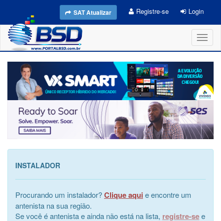
Registre-se
Login
SAT Atualizar
Toggl
naviga
INSTALADOR
Procurando um instalador?
Clique aqui
e encontre um
antenista na sua região.
Se você é antenista e ainda não está na lista,
registre-se
e