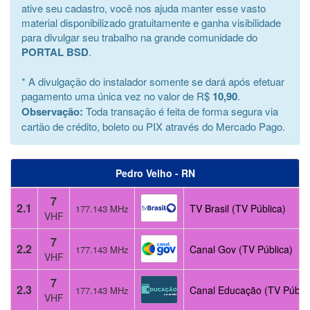
ative seu cadastro, você nos ajuda manter esse vasto
material disponibilizado gratuitamente e ganha visibilidade
para divulgar seu trabalho na grande comunidade do
PORTAL BSD
.
* A divulgação do instalador somente se dará após efetuar
pagamento uma única vez no valor de R$
10,90
.
Observação:
Toda transação é feita de forma segura via
cartão de crédito, boleto ou PIX através do Mercado Pago.
Pedro Velho - RN
7
2.1
TV Brasil (TV Pública)
177.143 MHz
VHF
7
2.2
Canal Gov (TV Pública)
177.143 MHz
VHF
7
2.3
Canal Educação (TV Públic
177.143 MHz
VHF