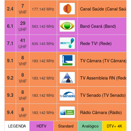
7
2.4
Canal Saúde (Canal Saúde
177.143 MHz
VHF
29
6.1
Band Ceará (Band)
563.143 MHz
UHF
41
7.1
Rede TV! (Rede)
635.143 MHz
UHF
8
9.1
TV Câmara (TV Câmara)
183.142 MHz
VHF
8
9.2
TV Assembleia RN (Rede)
183.142 MHz
VHF
8
9.3
TV Senado (TV Senado)
183.142 MHz
VHF
8
9.4
Rádio Câmara (Rádio)
183.142 MHz
VHF
LEGENDA
HDTV
Standard
Analógico
DTV+ 4K