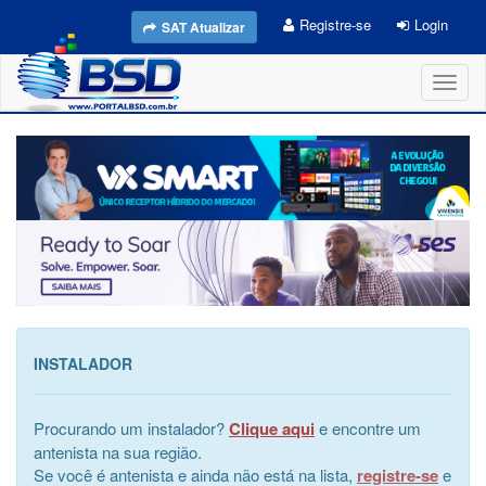
Registre-se
Login
SAT Atualizar
Toggl
naviga
INSTALADOR
Procurando um instalador?
Clique aqui
e encontre um
antenista na sua região.
Se você é antenista e ainda não está na lista,
registre-se
e