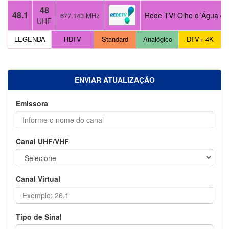
48
48.1
Rede TV! Olho d´Água da
677.143 MHz
UHF
LEGENDA
HDTV
Standard
Analógico
DTV+ 4K
ENVIAR ATUALIZAÇÃO
Emissora
Canal UHF/VHF
Canal Virtual
Tipo de Sinal