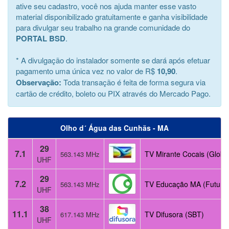
ative seu cadastro, você nos ajuda manter esse vasto
material disponibilizado gratuitamente e ganha visibilidade
para divulgar seu trabalho na grande comunidade do
PORTAL BSD
.
* A divulgação do instalador somente se dará após efetuar
pagamento uma única vez no valor de R$
10,90
.
Observação:
Toda transação é feita de forma segura via
cartão de crédito, boleto ou PIX através do Mercado Pago.
Olho d´ Água das Cunhãs - MA
29
7.1
TV Mirante Cocais (Globo
563.143 MHz
UHF
29
7.2
TV Educação MA (Futura
563.143 MHz
UHF
38
11.1
TV Difusora (SBT)
617.143 MHz
UHF