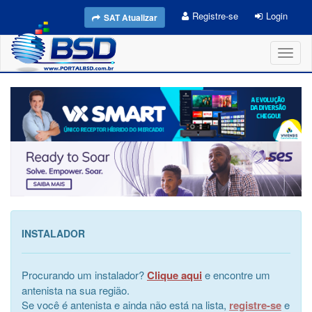
Registre-se
Login
SAT Atualizar
Toggl
naviga
INSTALADOR
Procurando um instalador?
Clique aqui
e encontre um
antenista na sua região.
Se você é antenista e ainda não está na lista,
registre-se
e