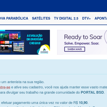
OVA PARABÓLICA
SATÉLITES
TV DIGITAL 2.5
DTV+
APONT
 um antenista na sua região.
stre-se
e ative seu cadastro, você nos ajuda manter esse vasto mater
e para divulgar seu trabalho na grande comunidade do
PORTAL BSD
.
s efetuar pagamento uma única vez no valor de R$
10,90
.