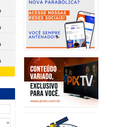
3
3
3
3