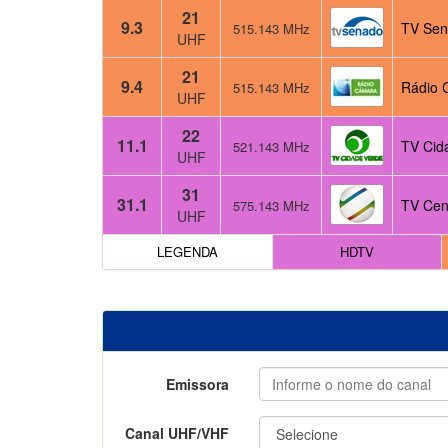
21
9.3
TV Sen
515.143 MHz
UHF
21
9.4
Rádio 
515.143 MHz
UHF
22
11.1
TV Cid
521.143 MHz
UHF
31
31.1
TV Cen
575.143 MHz
UHF
LEGENDA
HDTV
Emissora
Canal UHF/VHF