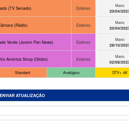
Mario
ado (TV Senado)
Estéreo
20/04/202
Mario
Câmara (Rádio)
Estéreo
20/04/202
Mario
ade Verde (Jovem Pan News)
Estéreo
28/10/202
Mario
tro América Sinop (Globo)
Estéreo
02/08/202
Standard
Analógico
DTV+ 4K
ENVIAR ATUALIZAÇÃO