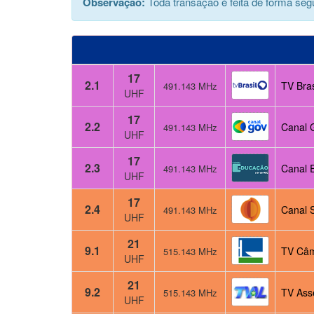
Observação:
Toda transação é feita de forma segu
17
2.1
TV Bras
491.143 MHz
UHF
17
2.2
Canal 
491.143 MHz
UHF
17
2.3
Canal 
491.143 MHz
UHF
17
2.4
Canal 
491.143 MHz
UHF
21
9.1
TV Câm
515.143 MHz
UHF
21
9.2
TV Ass
515.143 MHz
UHF