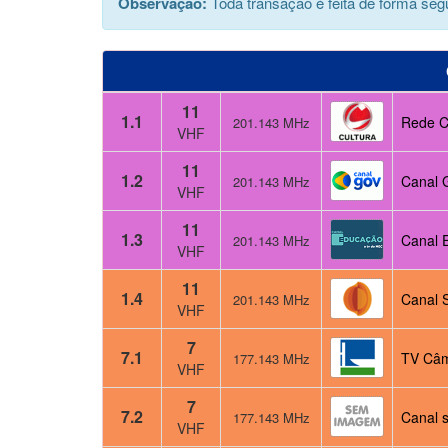
Observação:
Toda transação é feita de forma segu
11
1.1
Rede Cu
201.143 MHz
VHF
11
1.2
Canal 
201.143 MHz
VHF
11
1.3
Canal 
201.143 MHz
VHF
11
1.4
Canal 
201.143 MHz
VHF
7
7.1
TV Câm
177.143 MHz
VHF
7
7.2
Canal s
177.143 MHz
VHF