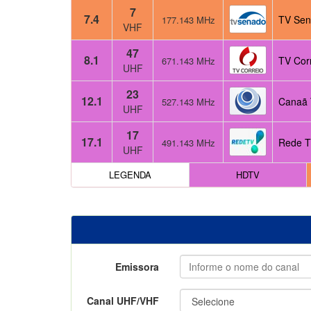
7
7.4
TV Sen
177.143 MHz
VHF
47
8.1
TV Cor
671.143 MHz
UHF
23
12.1
Canaã 
527.143 MHz
UHF
17
17.1
Rede T
491.143 MHz
UHF
LEGENDA
HDTV
Emissora
Canal UHF/VHF