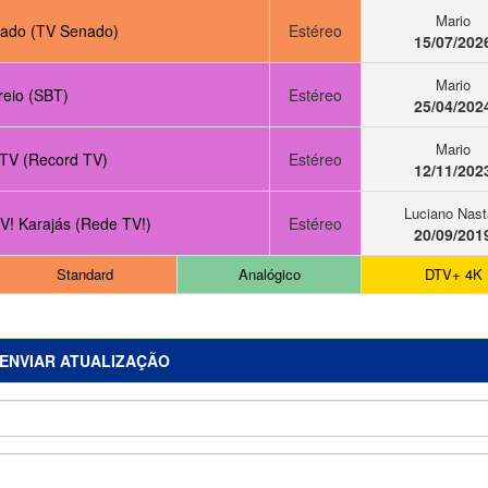
Mario
ado (TV Senado)
Estéreo
15/07/202
Mario
reio (SBT)
Estéreo
25/04/202
Mario
TV (Record TV)
Estéreo
12/11/202
Luciano Nast
V! Karajás (Rede TV!)
Estéreo
20/09/201
Standard
Analógico
DTV+ 4K
ENVIAR ATUALIZAÇÃO