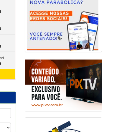
6
4
3
ari
9