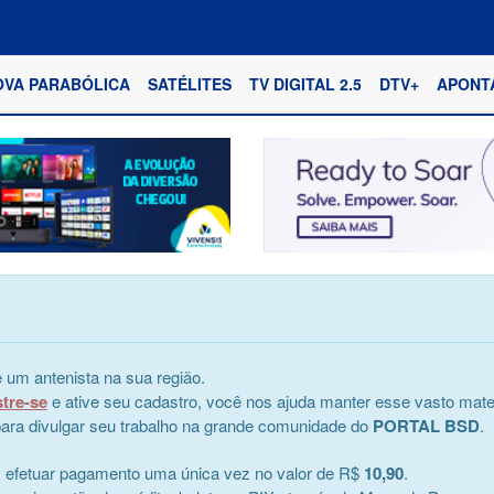
OVA PARABÓLICA
SATÉLITES
TV DIGITAL 2.5
DTV+
APONT
 um antenista na sua região.
stre-se
e ative seu cadastro, você nos ajuda manter esse vasto mater
e para divulgar seu trabalho na grande comunidade do
PORTAL BSD
.
s efetuar pagamento uma única vez no valor de R$
10,90
.